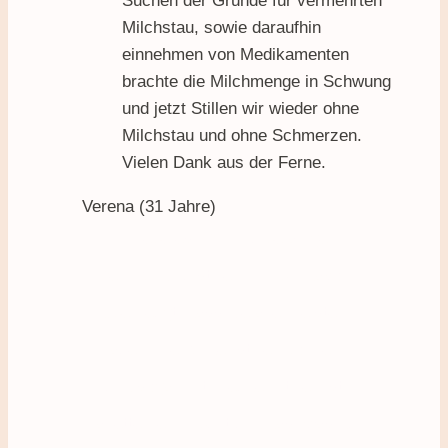
Suchen der Gründe für vermehrten
Milchstau, sowie daraufhin
einnehmen von Medikamenten
brachte die Milchmenge in Schwung
und jetzt Stillen wir wieder ohne
Milchstau und ohne Schmerzen.
Vielen Dank aus der Ferne.
Verena (31 Jahre)
Ich liebe es, Dich zu befähigen,
Dein Kind zu stillen. Ich bin davon
überzeugt, dass die allermeisten
Frauen ihre Kinder stillen können –
und sogar mit Freude. Stillen ist
facettenreich, bunt und das, was du