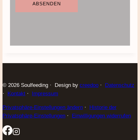
ABSENDEN
© 2026 Soulfeeding · Design by
creedoo
·
Datenschutz
·
Kontakt
·
Impressum
Privatsphäre-Einstellungen ändern
·
Historie der
Privatsphäre-Einstellungen
·
Einwilligungen widerrufen