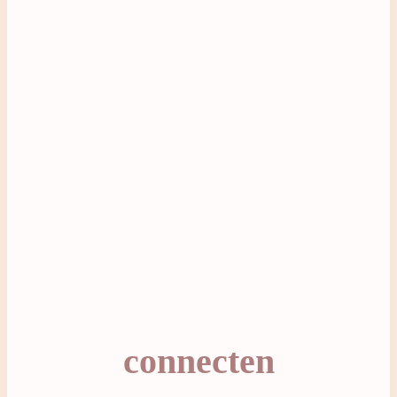
daraus machst. Ob traditionell oder
unkonventionell: Wir finden einen
Weg, der zu DIR passt. Mit Würde
stillen – das kann auch Dir gelingen!
connecten