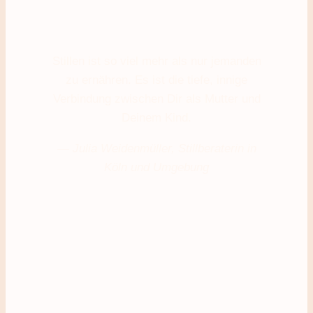
Stillen ist so viel mehr als nur jemanden
zu ernähren. Es ist die tiefe, innige
Verbindung zwischen Dir als Mutter und
Deinem Kind.
— Julia Weidenmüller, Stillberaterin in
Köln und Umgebung