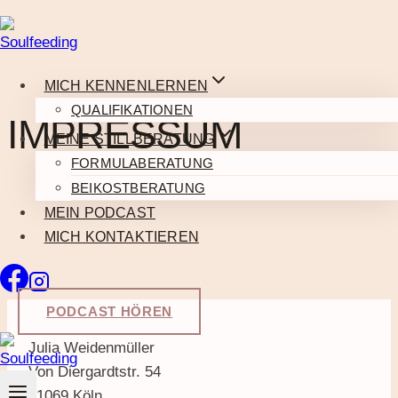
Zum
Inhalt
springen
MICH KENNENLERNEN
QUALIFIKATIONEN
IMPRESSUM
MEINE STILLBERATUNG
FORMULABERATUNG
BEIKOSTBERATUNG
MEIN PODCAST
MICH KONTAKTIEREN
PODCAST HÖREN
Julia Weidenmüller
Von Diergardtstr. 54
51069 Köln