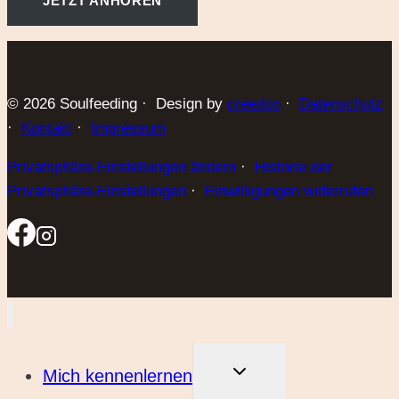
JETZT ANHÖREN
© 2026 Soulfeeding · Design by
creedoo
·
Datenschutz
·
Kontakt
·
Impressum
Privatsphäre-Einstellungen ändern
·
Historie der
Privatsphäre-Einstellungen
·
Einwilligungen widerrufen
UNTERMENÜ
Mich kennenlernen
UMSCHALTEN