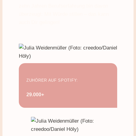
zehn Jahren Berufserfahrung bin davon
überzeugt: Mit Würde stillen – das kann
auch Dir gelingen!
ZUHÖRER AUF SPOTIFY:
29.000+