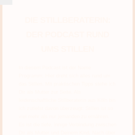
DIE STILLBERATERIN:
DER PODCAST RUND
UMS STILLEN
In diesem Podcast ist der Name
Programm: Hier dreht sich alles rund um
das Stillen. Mit praktischen Tipps stehe ich
Dir als Mutter zur Seite. Als
leidenschaftliche Stillberaterin aus Köln bin
ich zutiefst davon überzeugt: Stillen ist so
viel mehr als nur jemanden zu ernähren.
Es ist die tiefe, innige Verbindung zwischen
Dir als Mutter und Deinem Kind. Nach über