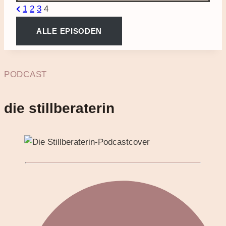
SEITENNUMMERIERUNG
Die
Previous
1
2
3
4
Stillberaterin
Page
DER
ALLE EPISODEN
BEITRÄGE
PODCAST
die stillberaterin