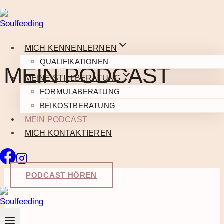
Zum
Inhalt
springen
MICH KENNENLERNEN
QUALIFIKATIONEN
MEIN PODCAST
MEINE STILLBERATUNG
FORMULABERATUNG
BEIKOSTBERATUNG
MEIN PODCAST
MICH KONTAKTIEREN
PODCAST HÖREN